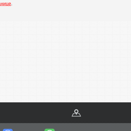
анице
.